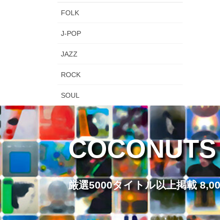
FOLK
J-POP
JAZZ
ROCK
SOUL
COCONUTS
厳選5000タイトル以上掲載 8