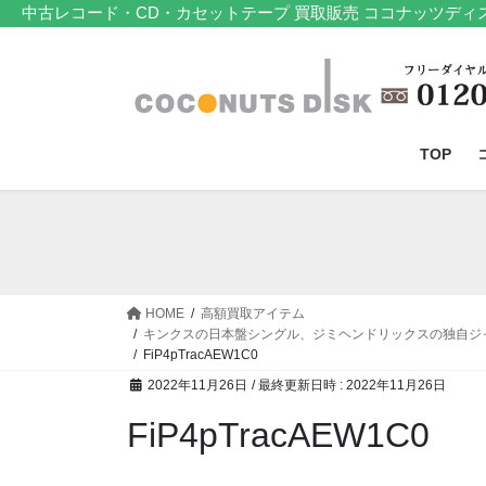
コ
ナ
中古レコード・CD・カセットテープ 買取販売 ココナッツディ
ン
ビ
テ
ゲ
ン
ー
ツ
シ
へ
ョ
TOP
ス
ン
キ
に
ッ
移
プ
動
HOME
高額買取アイテム
キンクスの日本盤シングル、ジミヘンドリックスの独自ジャ
FiP4pTracAEW1C0
2022年11月26日
/ 最終更新日時 :
2022年11月26日
FiP4pTracAEW1C0