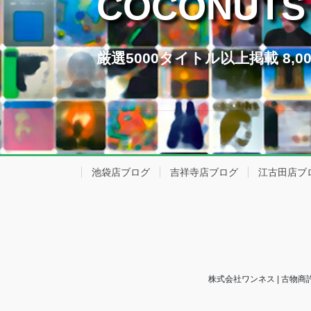
COCONUTS
厳選5000タイトル以上掲載 8
池袋店ブログ
吉祥寺店ブログ
江古田店ブ
株式会社ワンネス | 古物商許可番号