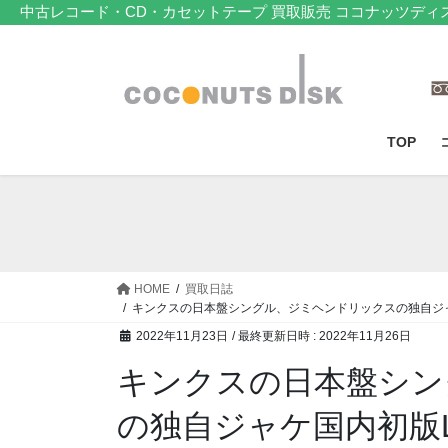
コ
ナ
中古レコード・CD・カセットテープ 買取販売 ココナッツディ
ン
ビ
テ
ゲ
ン
ー
ツ
シ
へ
ョ
TOP
ス
ン
キ
に
ッ
移
プ
動
HOME
買取日誌
キンクスの日本盤シングル、ジミヘンドリックスの独自ジャ
2022年11月23日
/ 最終更新日時 :
2022年11月26日
キンクスの日本盤シン
の独自ジャケ国内初版L