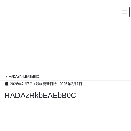
コ
ナ
中古レコード・CD・カセットテープ 買取販売 ココナッツディ
スク
ン
ビ
テ
ゲ
ン
ー
ツ
シ
へ
ョ
ス
ン
高額買取アイテム
キ
に
ッ
移
プ
動
HOME
高額買取アイテム
キンクス、フー、ゼムなどブリティッシュビートものからシャドウズオブナイト
などガレージものまで60年代の良いところお売りいただきました♪
HADAzRkbEAEbB0C
2026年2月7日
/ 最終更新日時 :
2026年2月7日
HADAzRkbEAEbB0C