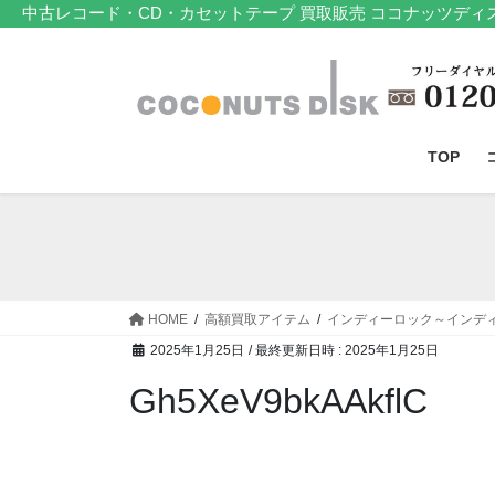
コ
ナ
中古レコード・CD・カセットテープ 買取販売 ココナッツディ
ン
ビ
テ
ゲ
ン
ー
ツ
シ
へ
ョ
TOP
ス
ン
キ
に
ッ
移
プ
動
HOME
高額買取アイテム
インディーロック～インデ
2025年1月25日
/ 最終更新日時 :
2025年1月25日
Gh5XeV9bkAAkflC