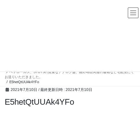
コ
ナ
中古レコード・CD・カセットテープ 買取販売 ココナッツディ
スク
ン
ビ
テ
ゲ
ン
ー
ツ
シ
へ
ョ
ス
ン
高額買取アイテム
キ
に
ッ
移
プ
動
HOME
高額買取アイテム
ぺトロールズ、STUTSの貴重なアナログ盤、細野晴臣関連の書籍など宅配便にて
お送りいただきました。
E5hetQtUUAk4YFo
2021年7月10日
/ 最終更新日時 :
2021年7月10日
E5hetQtUUAk4YFo