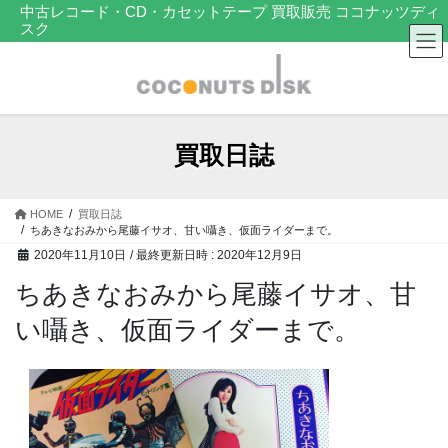
コ
ナ
中古レコード・CD・カセットテープ 買取販売 ココナッツディ
スク
ン
ビ
テ
ゲ
ン
ー
ツ
シ
へ
ョ
ス
ン
買取日誌
キ
に
ッ
移
プ
動
HOME
買取日誌
ちあきなおみから尾藤イサオ、甘い囁き、仮面ライダーまで。
2020年11月10日
/ 最終更新日時 :
2020年12月9日
ちあきなおみから尾藤イサオ、甘
い囁き、仮面ライダーまで。