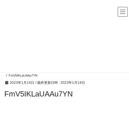
コ
ナ
中古レコード・CD・カセットテープ 買取販売 ココナッツディ
スク
ン
ビ
テ
ゲ
ン
ー
ツ
シ
へ
ョ
ス
ン
高額買取アイテム
キ
に
ッ
移
プ
動
HOME
高額買取アイテム
ご自宅の片付けなどでレコードが出てきましたらぜひレコード専門のココナッツ
ディスクまでお持ちください。
FmV5IKLaUAAu7YN
2023年1月14日
/ 最終更新日時 :
2023年1月14日
FmV5IKLaUAAu7YN