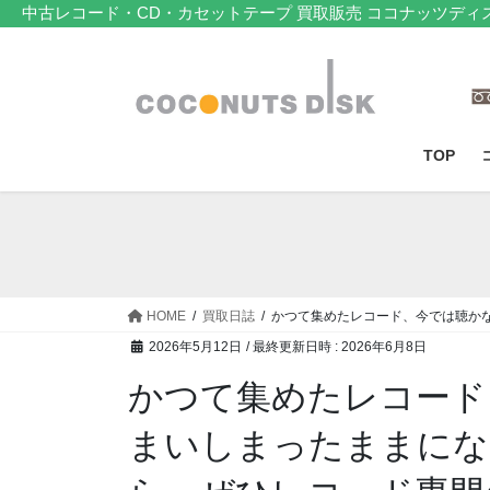
コ
ナ
中古レコード・CD・カセットテープ 買取販売 ココナッツディ
ン
ビ
テ
ゲ
ン
ー
ツ
シ
へ
ョ
TOP
ス
ン
キ
に
ッ
移
プ
動
HOME
買取日誌
かつて集めたレコード、今では聴か
2026年5月12日
/ 最終更新日時 :
2026年6月8日
かつて集めたレコード
まいしまったままにな