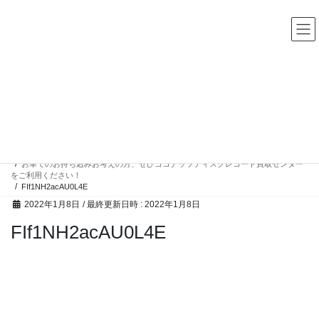
コ
ナ
中古レコード・CD・カセットテープ 買取販売 ココナッツディ
スク
ン
ビ
テ
ゲ
ン
ー
ツ
シ
へ
ョ
ス
ン
高額買取アイテム
キ
に
ッ
移
プ
動
HOME
高額買取アイテム
お車でのお持ち込みお考えの方、ぜひココナッツディスクレコード買取センター
をご利用ください！
FIf1NH2acAU0L4E
2022年1月8日
/ 最終更新日時 :
2022年1月8日
FIf1NH2acAU0L4E