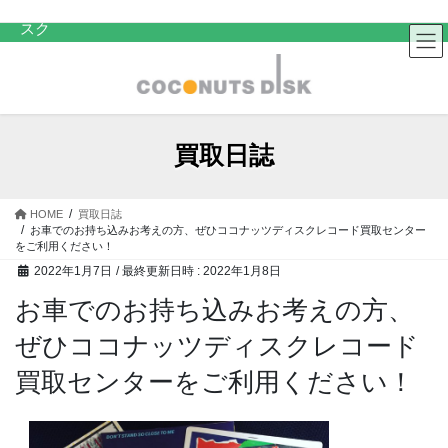
コ
ナ
中古レコード・CD・カセットテープ 買取販売 ココナッツディ
スク
ン
ビ
テ
ゲ
ン
ー
ツ
シ
へ
ョ
ス
ン
買取日誌
キ
に
ッ
移
プ
動
HOME
買取日誌
お車でのお持ち込みお考えの方、ぜひココナッツディスクレコード買取センター
をご利用ください！
2022年1月7日
/ 最終更新日時 :
2022年1月8日
お車でのお持ち込みお考えの方、
ぜひココナッツディスクレコード
買取センターをご利用ください！