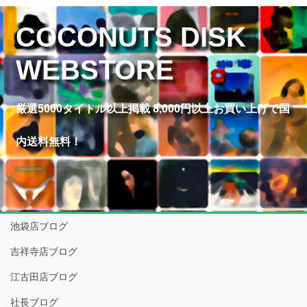
COCONUTS DISK
WEBSTORE
厳選5000タイトル以上掲載 8,000円以上お買い上げで国
内送料無料！
池袋店ブログ
吉祥寺店ブログ
江古田店ブログ
社長ブログ