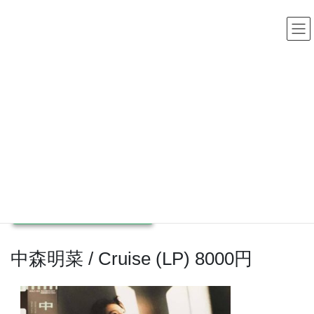
コ
ナ
中古レコード・CD・カセットテープ 買取販売 ココナッツディ
スク
ン
ビ
テ
ゲ
ン
ー
ツ
シ
へ
ョ
ス
ン
高額買取アイテム
キ
に
ッ
移
プ
動
HOME
高額買取アイテム
J-POP
中森明菜 / Cruise (LP) 8000円
2020年9月27日
/ 最終更新日時 :
2023年1月10日
J-POP
中森明菜 / Cruise (LP) 8000円