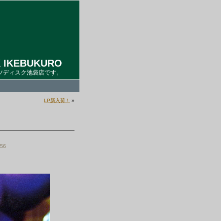
 IKEBUKURO
ツディスク池袋店です。
LP新入荷！
»
:56