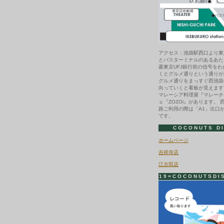
アクセス：池袋駅西口より東
とバスターミナルのあるあた
菱東京UFJ銀行前の信号を
くとグルメ通りという通りが
グルメ通りをまっすぐ西池袋
向っていくと看板が見えます
マレーシア料理屋『マレーチ
ェ『ZOZOi』があります。 
路ご利用の際は「A1」出口
です。
COCONUTS D
ホームページ
吉祥寺店
江古田店
19=COCONUTSDI