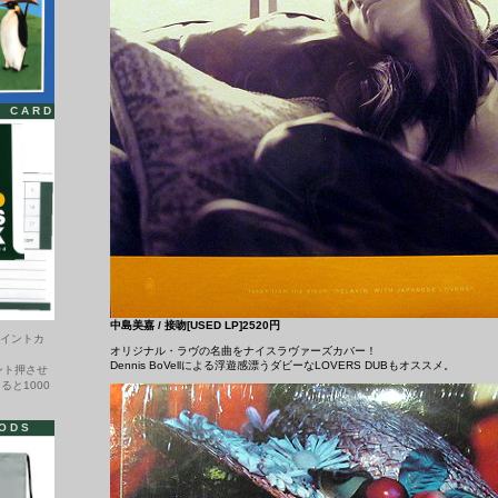
T CARD
中島美嘉 / 接吻[USED LP]2520円
ポイントカ
オリジナル・ラヴの名曲をナイスラヴァーズカバー！
Dennis BoVellによる浮遊感漂うダビーなLOVERS DUBもオススメ。
ント押させ
ると1000
ODS