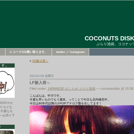
COCONUTS DISK
ぶらり池袋。ココナッ
。
レコード/CD買い取ります。
twitter ／ instagram
«
CD新入荷～
ます。
2013/1/18 金曜日
LP新入荷～
Filed under:
JAPANESE
,
おしらせ
,
ぶらり池袋
— coconutsdisk @ 15:38
こんばんは。中川です。
今週も早いものでもう週末。ってことで今日も店内補充中。
DVD/カセ
今日は90年代以降のJ-POPアナログ盤を出してます！
ズ などな
ご不要なモ
へお売り下
O