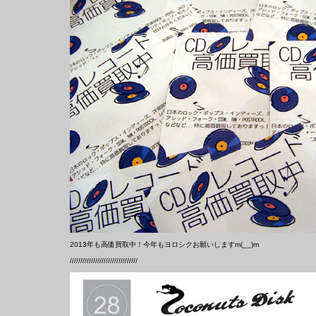
2013年も高価買取中！今年もヨロシクお願いしますm(__)m
////////////////////////////////