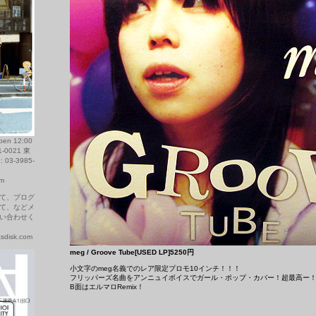
 12:00
1-0021 東
03-3985-
om
て、ブログ
て、などメ
い合わせく
disk.com
meg / Groove Tube[USED LP]5250円
小文字のmeg名義でのレア限定プロモ10インチ！！！
フリッパーズ名曲をアンニュイボイスでガール・ポップ・カバー！超最高ー
B面はエルマロRemix！