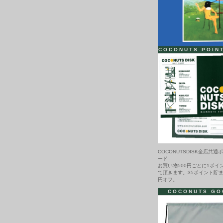
COCONUTS POIN
COCONUTSDISK全店共通
ード
お買い物500円ごとに1ポイ
て頂きます。35ポイント貯ま
円オフ。
COCONUTS GO