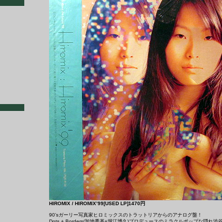
HIROMIX / HIROMIX’99[USED LP]1470円
90’sガーリー写真家ヒロミックスのトラットリアからのアナログ盤！
Dots + Borders(加地秀基+堀江博久)プロデュースのミラクルポップな隠れ