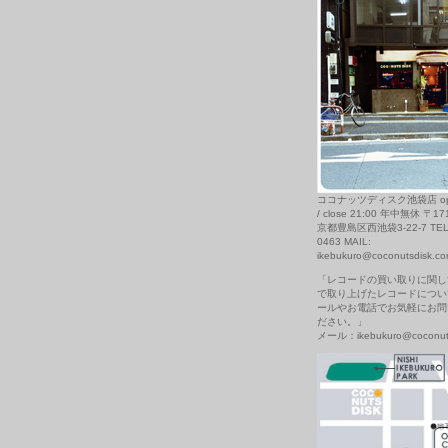
ココナッツディスク池袋店 open
/ close 21:00 年中無休 〒17
京都豊島区西池袋3-22-7 TEL: 
0463 MAIL:
ikebukuro@coconutsdisk.c
「レコードの買い取りに関し
で取り上げたレコードについ
ールやお電話でお気軽にお問
ださい。」
メール：ikebukuro@coconuts