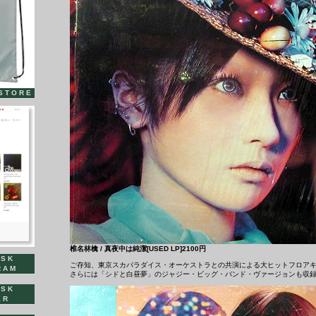
STORE
椎名林檎 / 真夜中は純潔[USED LP]2100円
ISK
ご存知、東京スカパラダイス・オーケストラとの共演による大ヒットフロア
RAM
さらには「シドと白昼夢」のジャジー・ビッグ・バンド・ヴァージョンも収
ISK
ER