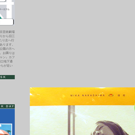
京芸術劇場
りから旧三
わたり左へ行
あります。
公園の方へ
。お隣りは
ャン』カフ
西口地下通
からが近い
ISK
SK DAY