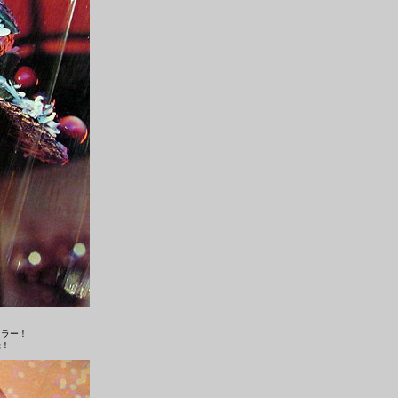
キラー！
録！