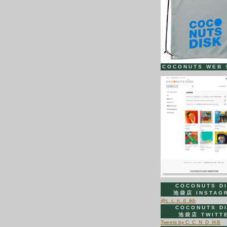
COCONUTS WEB 
COCONUTS D
池袋店 INSTAG
@c_c_n_d_ikb
COCONUTS D
池袋店 TWITT
Tweets by C_C_N_D_IKB