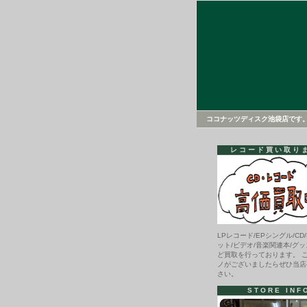
ココナッツディスク池袋店です
レコード買い取り
LPレコード/EPシングル/CD/
ット/ビデオ/音楽関連本/グッ
ど買取を行っております。 
ノがございましたらぜひ当店
さい。
STORE INF