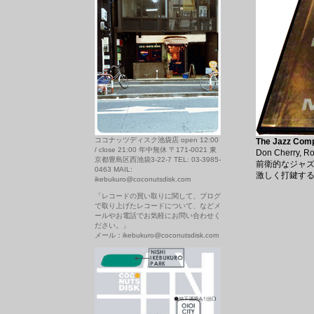
ココナッツディスク池袋店 open 12:00
The Jazz Comp
/ close 21:00 年中無休 〒171-0021 東
Don Cherry, R
京都豊島区西池袋3-22-7 TEL: 03-3985-
前衛的なジャズ
0463 MAIL:
激しく打鍵するC
ikebukuro@coconutsdisk.com
「レコードの買い取りに関して、ブログ
で取り上げたレコードについて、などメ
ールやお電話でお気軽にお問い合わせく
ださい。」
メール：ikebukuro@coconutsdisk.com