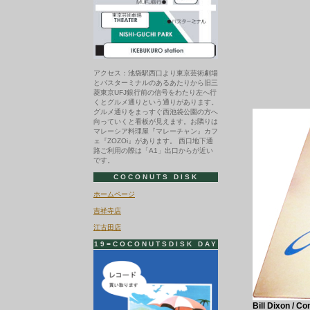
アクセス：池袋駅西口より東京芸術劇場
とバスターミナルのあるあたりから旧三
菱東京UFJ銀行前の信号をわたり左へ行
くとグルメ通りという通りがあります。
グルメ通りをまっすぐ西池袋公園の方へ
向っていくと看板が見えます。お隣りは
マレーシア料理屋『マレーチャン』カフ
ェ『ZOZOi』があります。 西口地下通
路ご利用の際は「A1」出口からが近い
です。
COCONUTS DISK
ホームページ
吉祥寺店
江古田店
19=COCONUTSDISK DAY
Bill Dixon / C