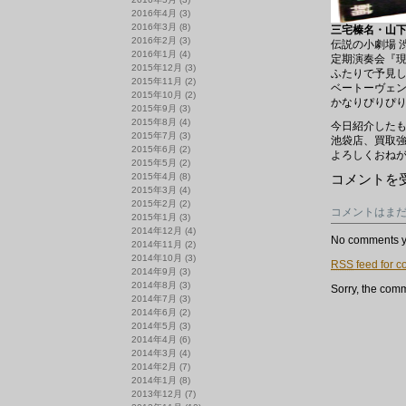
2016年4月
(3)
2016年3月
(8)
三宅榛名・山下洋輔
2016年2月
(3)
伝説の小劇場 
2016年1月
(4)
定期演奏会『
2015年12月
(3)
ふたりで予見
2015年11月
(2)
ベートーヴェン
2015年10月
(2)
かなりぴりぴ
2015年9月
(3)
2015年8月
(4)
今日紹介した
2015年7月
(3)
池袋店、買取
2015年6月
(2)
よろしくおね
2015年5月
(2)
月
2015年4月
(8)
コメントを
曜
2015年3月
(4)
ブ
2015年2月
(2)
コメントはま
ロ
2015年1月
(3)
グ
2014年12月
(4)
は
No comments y
2014年11月
(2)
2014年10月
(3)
RSS
feed for c
2014年9月
(3)
2014年8月
(3)
Sorry, the comm
2014年7月
(3)
2014年6月
(2)
2014年5月
(3)
2014年4月
(6)
2014年3月
(4)
2014年2月
(7)
2014年1月
(8)
2013年12月
(7)