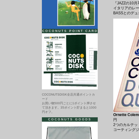
『JAZZの10月
イタリアのレーベ
BASSとのデュオ
COCONUTS POINT CARD
COCONUTSDISK全店共通ポイントカ
ード
お買い物500円ごとに1ポイント押させ
て頂きます。35ポイント貯まると1000
円オフ。
Ornette Colema
COCONUTS GOODS
円
2つのカルテッ
コーティングジャ