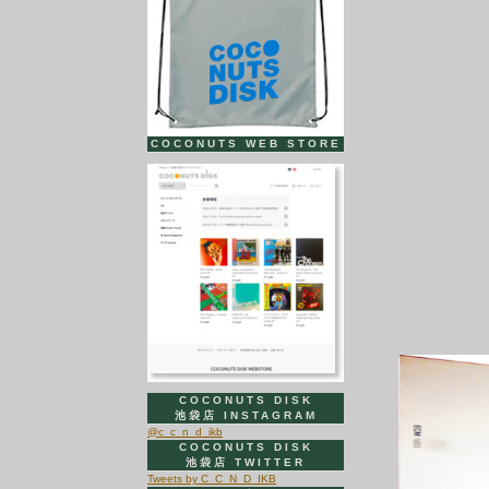
COCONUTS WEB STORE
COCONUTS DISK
池袋店 INSTAGRAM
@c_c_n_d_ikb
COCONUTS DISK
池袋店 TWITTER
Tweets by C_C_N_D_IKB