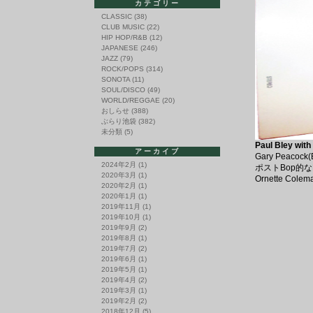
カテゴリー
CLASSIC
(38)
CLUB MUSIC
(22)
HIP HOP/R&B
(12)
JAPANESE
(246)
JAZZ
(79)
ROCK/POPS
(314)
SONOTA
(11)
SOUL/DISCO
(49)
WORLD/REGGAE
(20)
おしらせ
(388)
ぶらり池袋
(382)
未分類
(5)
Paul Bley with
アーカイブ
Gary Peaco
2024年2月
(1)
ポストBop的なB
2020年3月
(1)
Ornette C
2020年2月
(1)
2020年1月
(1)
2019年11月
(1)
2019年10月
(1)
2019年9月
(2)
2019年8月
(1)
2019年7月
(2)
2019年6月
(1)
2019年5月
(1)
2019年4月
(2)
2019年3月
(1)
2019年2月
(2)
2018年12月
(5)