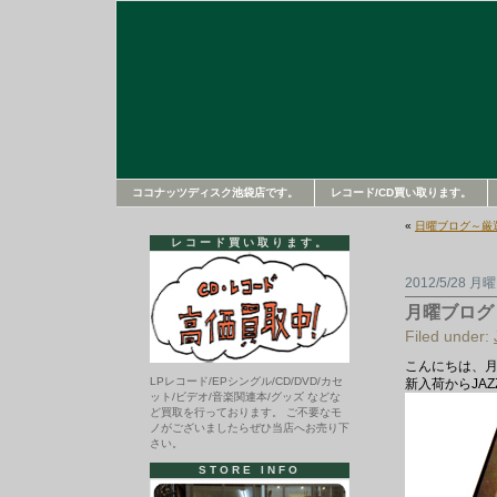
ココナッツディスク池袋店です。
レコード/CD買い取ります。
«
日曜ブログ～厳
レコード買い取ります。
2012/5/28 月
月曜ブログ
Filed under:
こんにちは、
LPレコード/EPシングル/CD/DVD/カセ
新入荷からJA
ット/ビデオ/音楽関連本/グッズ などな
ど買取を行っております。 ご不要なモ
ノがございましたらぜひ当店へお売り下
さい。
STORE INFO